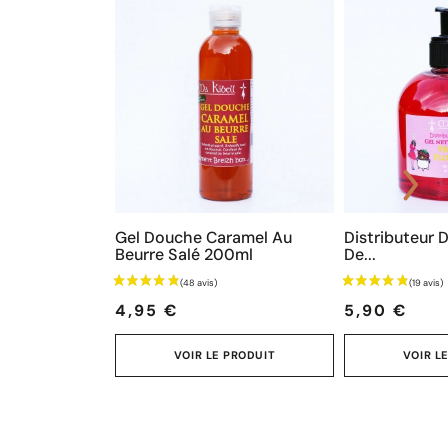
Gel Douche Caramel Au
Distributeur 
Beurre Salé 200ml
De...
Prix
Prix
4,95 €
5,90 €
VOIR LE PRODUIT
VOIR L