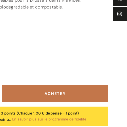
eables pour la brosse à dents Ma Kibell.
biodégradable et compostable.
ACHETER
 3 points
(Chaque 1,00 € dépensé = 1 point)
En savoir plus sur le programme de fidélité
points.