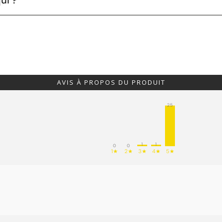
ui ?
AVIS À PROPOS DU PRODUIT
25
1
1
0
0
1★
2★
3★
4★
5★