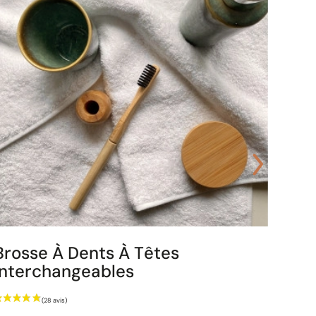
Brosse À Dents À Têtes
Sup
Interchangeables
Prix
rix