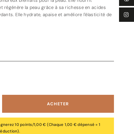
ombreux bienfaits pour la peau. Elle nourrit
et régénère la peau grâce à sa richesse en acides
dants. Elle hydrate, apaise et améliore l'élasticité de
ACHETER
agnerez 10 points/1,00 €
(Chaque 1,00 € dépensé = 1
 réduction).