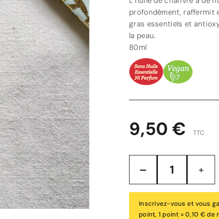
L’huile de chanvre à de n
profondément, raffermit 
gras essentiels et antioxy
la peau.
80ml
9,50 €
TTC
Inscrivez-vous et vous g
point, 1 point = 0,10 € de