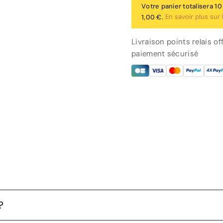
Votre panier totalisera 1
En savoir plus sur 
1,00 €.
Livraison points relais o
paiement sécurisé
?