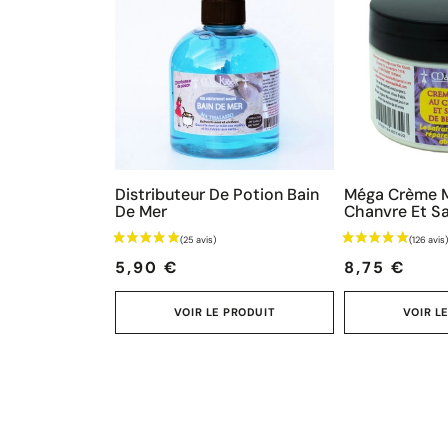
Distributeur De Potion Bain
Méga Crème M
De Mer
Chanvre Et Saf
Prix
Prix
5,90 €
8,75 €
VOIR LE PRODUIT
VOIR L